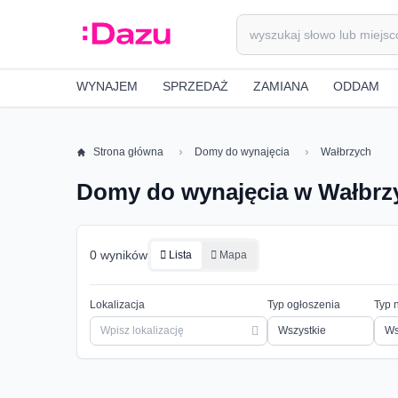
WYNAJEM
SPRZEDAŻ
ZAMIANA
ODDAM
Strona główna
Domy do wynajęcia
Wałbrzych
Domy do wynajęcia w Wałbrz
0 wyników
Lista
Mapa
Lokalizacja
Typ ogłoszenia
Typ 
Ws