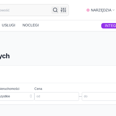
NARZĘDZIA
USŁUGI
NOCLEGI
INTE
ych
nieruchomości
Cena
zystkie
—