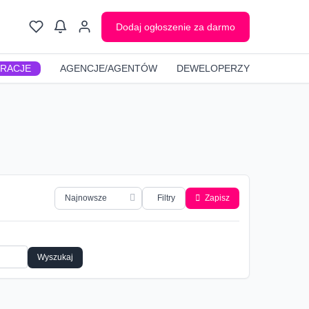
Dodaj ogłoszenie za darmo
GRACJE
AGENCJE/AGENTÓW
DEWELOPERZY
Filtry
Zapisz
Wyszukaj