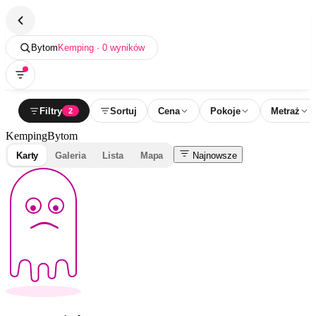
Bytom
Kemping · 0 wyników
Filtry
Sortuj
Cena
Pokoje
Metraż
2
Kemping
Bytom
Karty
Galeria
Lista
Mapa
Najnowsze