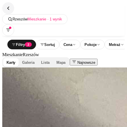
Rzeszów
Mieszkanie · 1 wynik
Filtry
Sortuj
Cena
Pokoje
Metraż
2
Mieszkanie
Rzeszów
Karty
Galeria
Lista
Mapa
Najnowsze