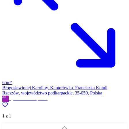
65m²
Błogosławionej Karoliny, Kantorówka, Franciszka Kotuli,
Rzeszów, województwo podkarpackie, 35-059, Polska
AK
Agata Kuźniar
· Prywatne
1 z 1