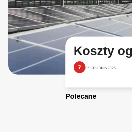
Koszty og
?
05 GRUDNIA 2025
Polecane