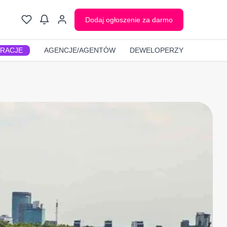
Dodaj ogłoszenie za darmo
GRACJE
AGENCJE/AGENTÓW
DEWELOPERZY