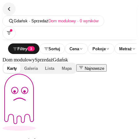
Gdańsk · Sprzedaż
Dom modulowy · 0 wyników
Filtry
Sortuj
Cena
Pokoje
Metraż
3
Dom modulowy
Sprzedaż
Gdańsk
Karty
Galeria
Lista
Mapa
Najnowsze