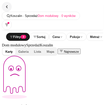
Koszalin · Sprzedaż
Dom modulowy · 0 wyników
Filtry
Sortuj
Cena
Pokoje
Metraż
3
Dom modulowy
Sprzedaż
Koszalin
Karty
Galeria
Lista
Mapa
Najnowsze