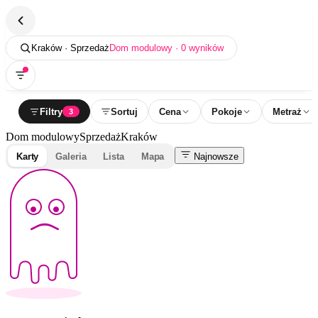
Kraków · Sprzedaż
Dom modulowy · 0 wyników
Filtry
Sortuj
Cena
Pokoje
Metraż
3
Dom modulowy
Sprzedaż
Kraków
Karty
Galeria
Lista
Mapa
Najnowsze