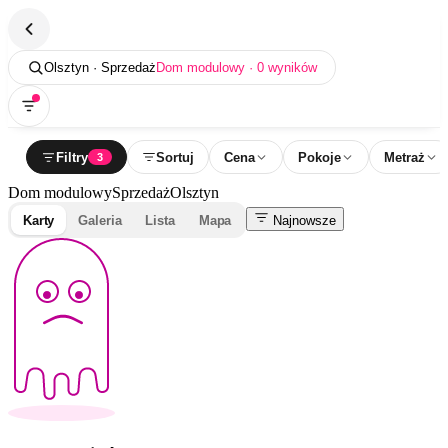
Olsztyn · Sprzedaż
Dom modulowy · 0 wyników
Filtry
Sortuj
Cena
Pokoje
Metraż
3
Dom modulowy
Sprzedaż
Olsztyn
Karty
Galeria
Lista
Mapa
Najnowsze