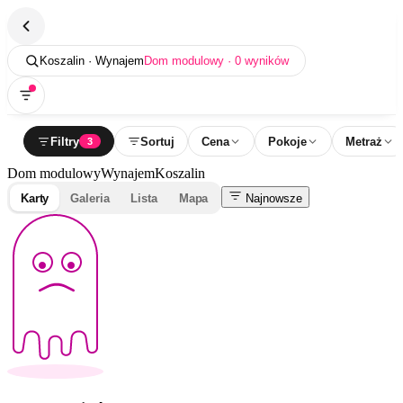
Koszalin · Wynajem
Dom modulowy · 0 wyników
Filtry
Sortuj
Cena
Pokoje
Metraż
3
Dom modulowy
Wynajem
Koszalin
Karty
Galeria
Lista
Mapa
Najnowsze