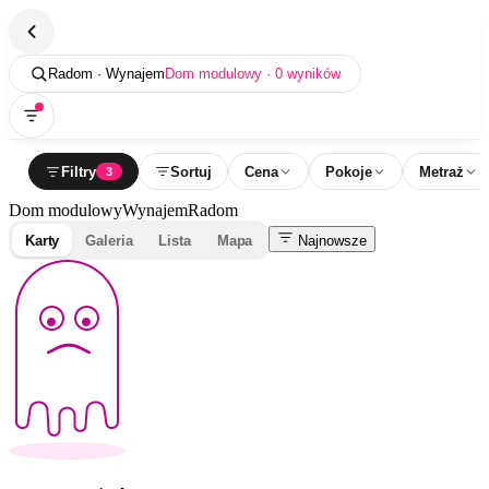
Radom · Wynajem
Dom modulowy · 0 wyników
Filtry
Sortuj
Cena
Pokoje
Metraż
3
Dom modulowy
Wynajem
Radom
Karty
Galeria
Lista
Mapa
Najnowsze