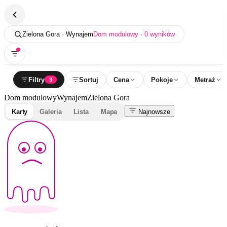
Zielona Gora · Wynajem
Dom modulowy · 0 wyników
Filtry
Sortuj
Cena
Pokoje
Metraż
3
Dom modulowy
Wynajem
Zielona Gora
Karty
Galeria
Lista
Mapa
Najnowsze