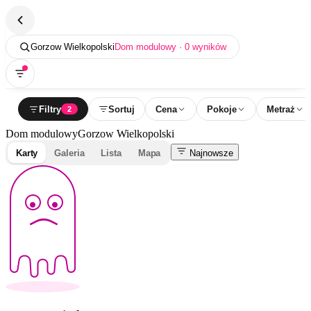
Gorzow Wielkopolski
Dom modulowy · 0 wyników
Filtry
Sortuj
Cena
Pokoje
Metraż
2
Dom modulowy
Gorzow Wielkopolski
Karty
Galeria
Lista
Mapa
Najnowsze