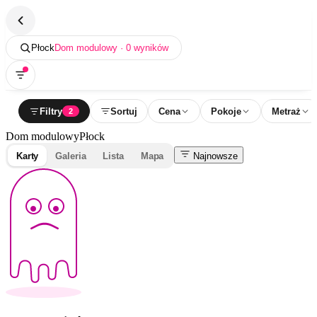
Płock
Dom modulowy · 0 wyników
Filtry
Sortuj
Cena
Pokoje
Metraż
2
Dom modulowy
Płock
Karty
Galeria
Lista
Mapa
Najnowsze