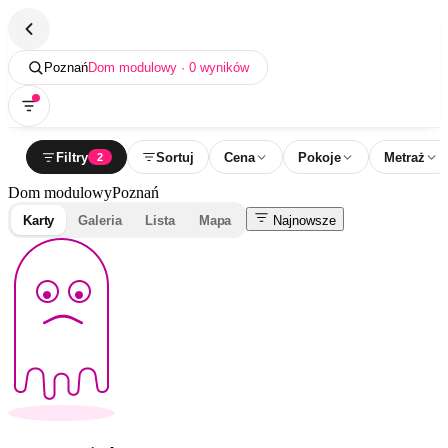
Poznań
Dom modulowy · 0 wyników
Filtry
Sortuj
Cena
Pokoje
Metraż
2
Dom modulowy
Poznań
Karty
Galeria
Lista
Mapa
Najnowsze