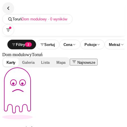
Toruń
Dom modulowy · 0 wyników
Filtry
Sortuj
Cena
Pokoje
Metraż
2
Dom modulowy
Toruń
Karty
Galeria
Lista
Mapa
Najnowsze