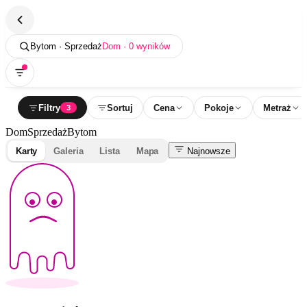
Bytom · Sprzedaż
Dom · 0 wyników
Filtry
Sortuj
Cena
Pokoje
Metraż
3
Dom
Sprzedaż
Bytom
Karty
Galeria
Lista
Mapa
Najnowsze