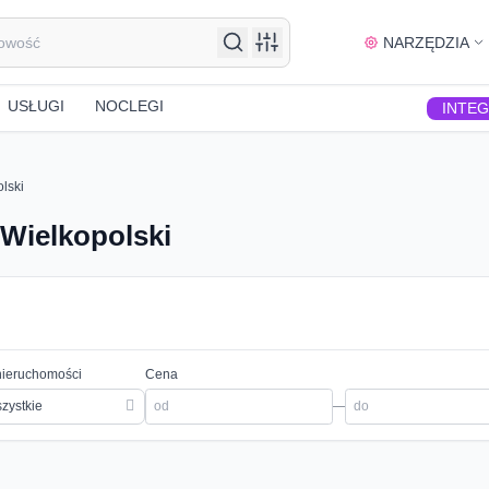
NARZĘDZIA
USŁUGI
NOCLEGI
INTE
lski
Wielkopolski
nieruchomości
Cena
zystkie
—