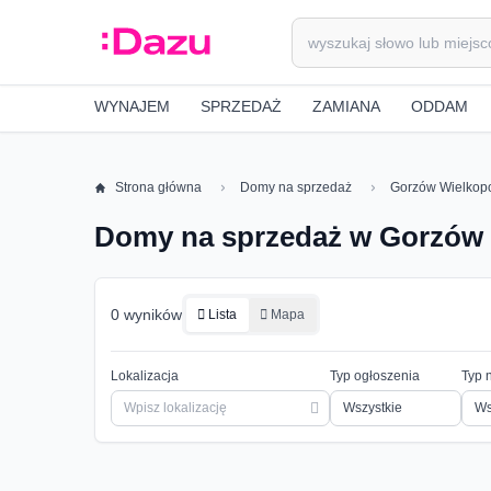
WYNAJEM
SPRZEDAŻ
ZAMIANA
ODDAM
Strona główna
Domy na sprzedaż
Gorzów Wielkopo
Domy na sprzedaż w Gorzów 
0 wyników
Lista
Mapa
Lokalizacja
Typ ogłoszenia
Typ 
Ws