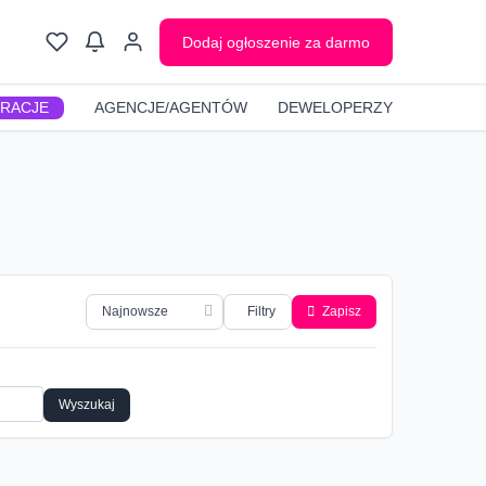
Dodaj ogłoszenie za darmo
GRACJE
AGENCJE/AGENTÓW
DEWELOPERZY
Filtry
Zapisz
Wyszukaj