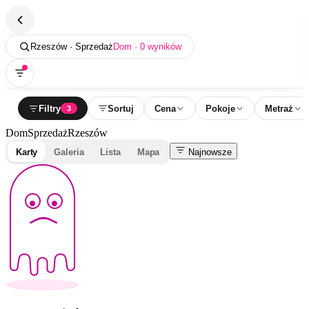
Rzeszów · Sprzedaż
Dom · 0 wyników
Filtry
Sortuj
Cena
Pokoje
Metraż
3
Dom
Sprzedaż
Rzeszów
Karty
Galeria
Lista
Mapa
Najnowsze