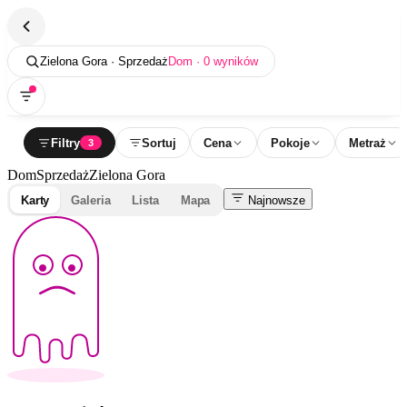
Zielona Gora · Sprzedaż
Dom · 0 wyników
Filtry
Sortuj
Cena
Pokoje
Metraż
3
Dom
Sprzedaż
Zielona Gora
Karty
Galeria
Lista
Mapa
Najnowsze