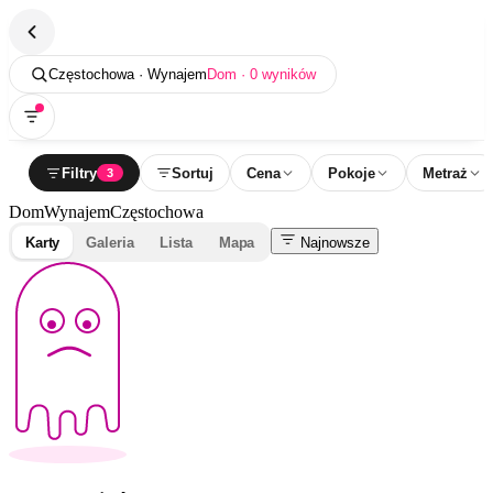
Częstochowa · Wynajem
Dom · 0 wyników
Filtry
Sortuj
Cena
Pokoje
Metraż
3
Dom
Wynajem
Częstochowa
Karty
Galeria
Lista
Mapa
Najnowsze