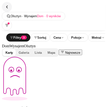
Olsztyn · Wynajem
Dom · 0 wyników
Filtry
Sortuj
Cena
Pokoje
Metraż
3
Dom
Wynajem
Olsztyn
Karty
Galeria
Lista
Mapa
Najnowsze