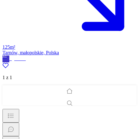
125m²
Tarnów, małopolskie, Polska
AG
Agnieszka
1 z 1