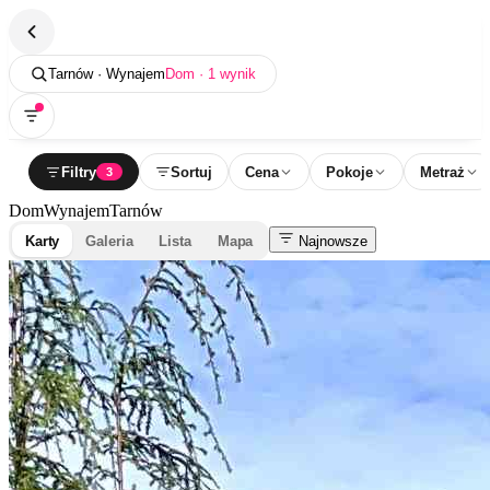
Tarnów · Wynajem
Dom · 1 wynik
Filtry
Sortuj
Cena
Pokoje
Metraż
3
Dom
Wynajem
Tarnów
Karty
Galeria
Lista
Mapa
Najnowsze