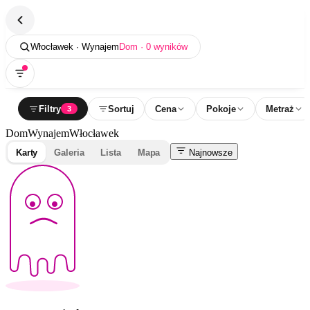
Włocławek · Wynajem
Dom · 0 wyników
Filtry
Sortuj
Cena
Pokoje
Metraż
3
Dom
Wynajem
Włocławek
Karty
Galeria
Lista
Mapa
Najnowsze