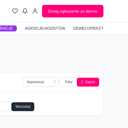
Dodaj ogłoszenie za darmo
GRACJE
AGENCJE/AGENTÓW
DEWELOPERZY
Filtry
Zapisz
Wyszukaj