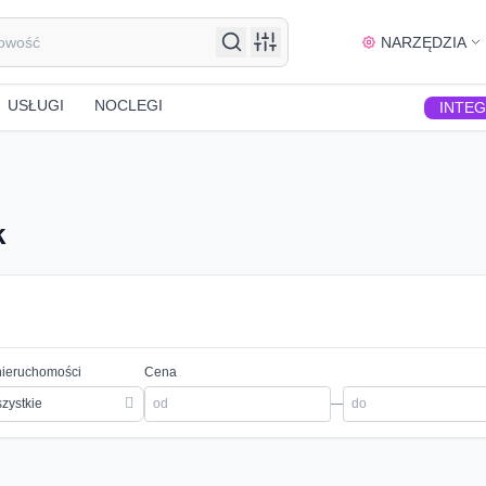
NARZĘDZIA
USŁUGI
NOCLEGI
INTE
k
nieruchomości
Cena
zystkie
—