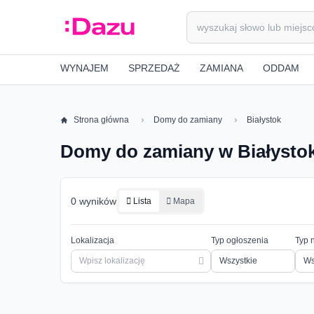
WYNAJEM
SPRZEDAŻ
ZAMIANA
ODDAM
Strona główna
Domy do zamiany
Białystok
Domy do zamiany w Białysto
0 wyników
Lista
Mapa
Lokalizacja
Typ ogłoszenia
Typ 
Ws