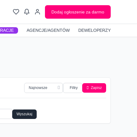
Dodaj ogłoszenie za darmo
GRACJE
AGENCJE/AGENTÓW
DEWELOPERZY
Filtry
Zapisz
Wyszukaj