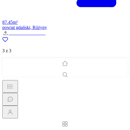
87.45m²
powiat gdański, Różyny
Revelium Nieruchomości
3 z 3