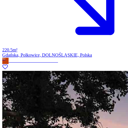
220.5m²
Gdańska, Polkowice, DOLNOŚLĄSKIE, Polska
NJ
Nieruchomości Janusz Pawłowski