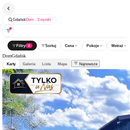
Gdańsk
Dom · 3 wyniki
Filtry
Sortuj
Cena
Pokoje
Metraż
2
Dom
Gdańsk
Karty
Galeria
Lista
Mapa
Najnowsze