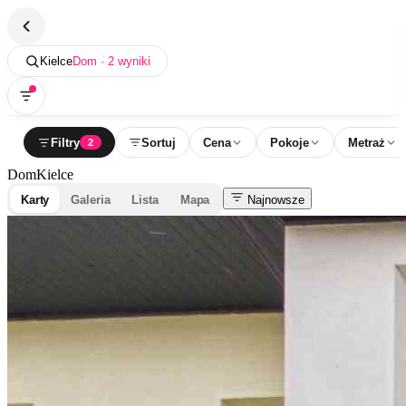
Kielce
Dom · 2 wyniki
Filtry
Sortuj
Cena
Pokoje
Metraż
2
Dom
Kielce
Karty
Galeria
Lista
Mapa
Najnowsze