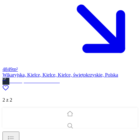
4849m²
Wikaryjska, Kielce, Kielce, Kielce, świętokrzyskie, Polska
CP
Ckdom.pl Biuro nieruchomosci
2 z 2