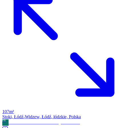
107m²
Stoki, Łódź-Widzew, Łódź, łódzkie, Polska
FN
FILAR NIERUCHOMOŚCI Grzegorz Mrowicki