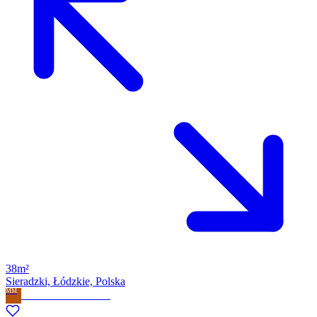
38m²
Sieradzki, Łódzkie, Polska
MM
Milla Marzena Milewska