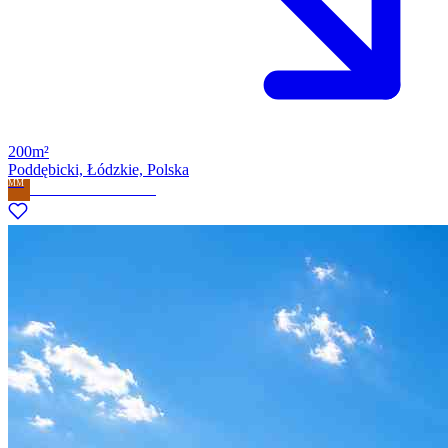
200m²
Poddębicki, Łódzkie, Polska
MM
Milla Marzena Milewska