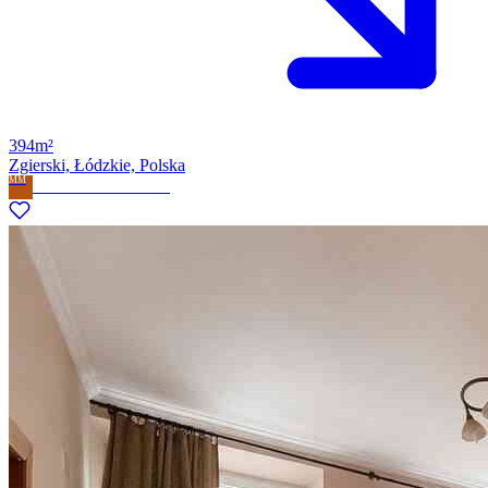
394m²
Zgierski, Łódzkie, Polska
MM
Milla Marzena Milewska