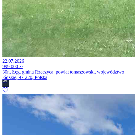
22.07.2026
999 000 zł
30n, Łęg, gmina Rzeczyca, powiat tomaszowski, województwo
łódzkie, 97-220, Polska
MN
Marta Nowakowska
· Prywatne