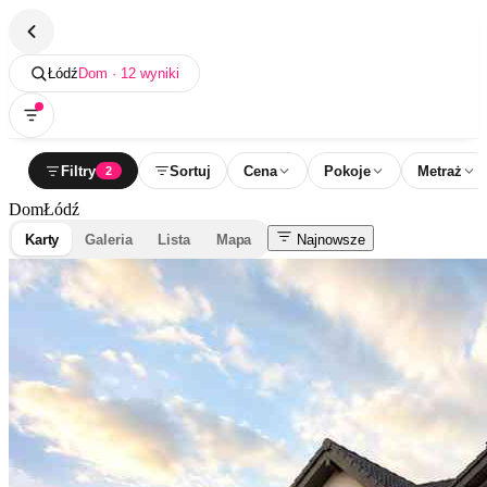
Łódź
Dom · 12 wyniki
Filtry
Sortuj
Cena
Pokoje
Metraż
2
Dom
Łódź
Karty
Galeria
Lista
Mapa
Najnowsze