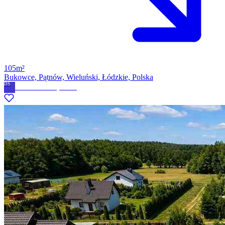
105m²
Bukowce, Pątnów, Wieluński, Łódzkie, Polska
DS
DYMOWSKI. Sp. z o.o.