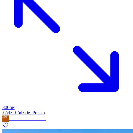
300m²
Łódź, Łódzkie, Polska
MM
Milla Marzena Milewska