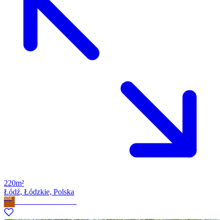
220m²
Łódź, Łódzkie, Polska
MM
Milla Marzena Milewska