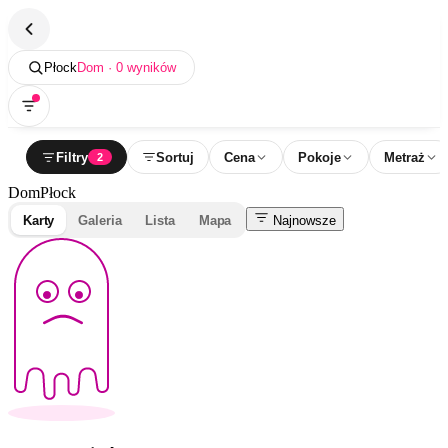
Płock
Dom · 0 wyników
Filtry
Sortuj
Cena
Pokoje
Metraż
2
Dom
Płock
Karty
Galeria
Lista
Mapa
Najnowsze