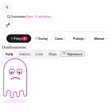
Sosnowiec
Dom · 0 wyników
Filtry
Sortuj
Cena
Pokoje
Metraż
2
Dom
Sosnowiec
Karty
Galeria
Lista
Mapa
Najnowsze