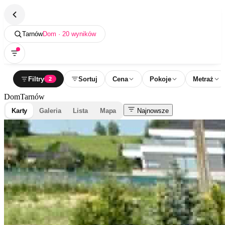
Tarnów
Dom · 20 wyników
Filtry
Sortuj
Cena
Pokoje
Metraż
2
Dom
Tarnów
Karty
Galeria
Lista
Mapa
Najnowsze