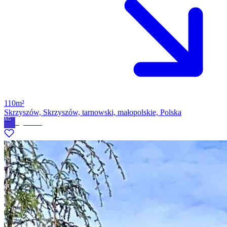
110m²
Skrzyszów, Skrzyszów, tarnowski, małopolskie, Polska
AG
Agnieszka