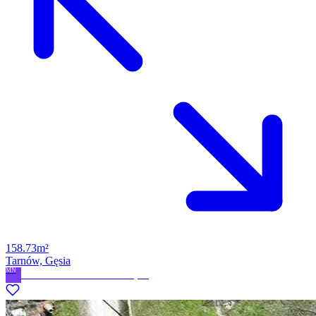
158.73m²
Tarnów, Gęsia
MN
MR Nieruchomości Marcin Rzepka