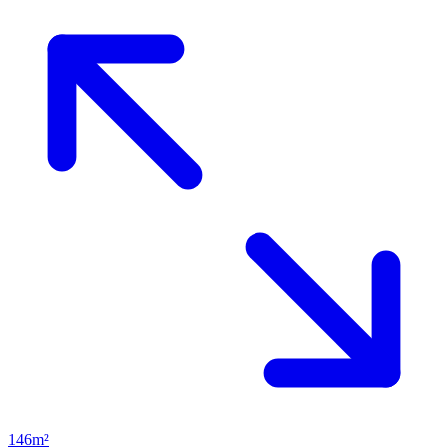
146m²