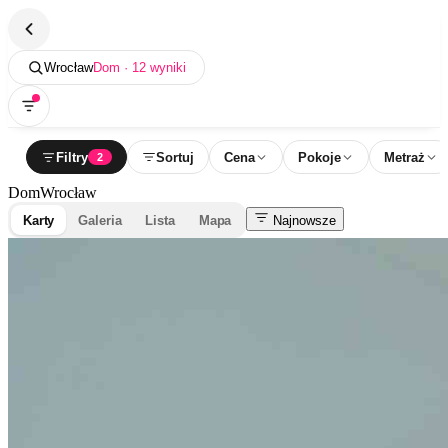
Wrocław
Dom · 12 wyniki
Filtry
Sortuj
Cena
Pokoje
Metraż
2
Dom
Wrocław
Karty
Galeria
Lista
Mapa
Najnowsze