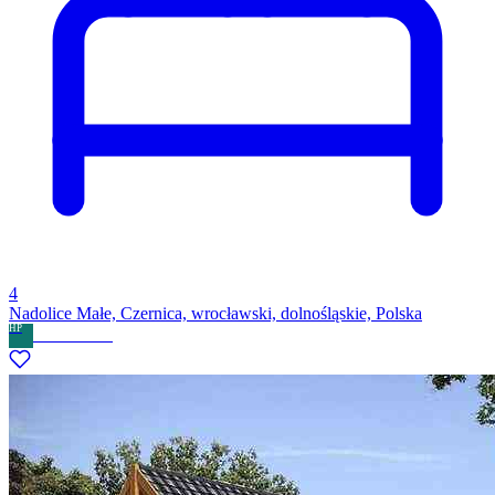
4
Nadolice Małe, Czernica, wrocławski, dolnośląskie, Polska
HP
Home Partner