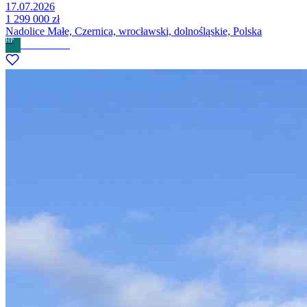
17.07.2026
1 299 000 zł
Nadolice Małe, Czernica, wrocławski, dolnośląskie, Polska
HP
Home Partner