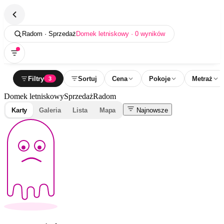
Radom · Sprzedaż
Domek letniskowy · 0 wyników
Filtry
Sortuj
Cena
Pokoje
Metraż
3
Domek letniskowy
Sprzedaż
Radom
Karty
Galeria
Lista
Mapa
Najnowsze