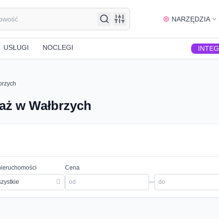
NARZĘDZIA
USŁUGI
NOCLEGI
INTE
brzych
aż w Wałbrzych
nieruchomości
Cena
zystkie
—