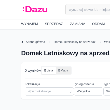
WYNAJEM
SPRZEDAŻ
ZAMIANA
ODDAM
Strona główna
Domek-letniskowy na sprzedaż
Wał
Domek Letniskowy na sprzed
0 wyników
Lista
Mapa
Lokalizacja
Typ ogłoszenia
Typ 
Ws