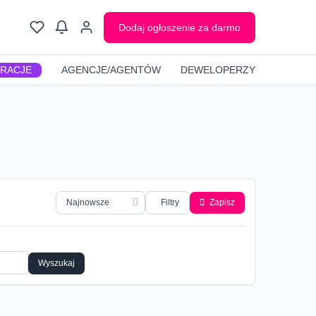
Dodaj ogłoszenie za darmo
GRACJE
AGENCJE/AGENTÓW
DEWELOPERZY
Filtry
Zapisz
Wyszukaj