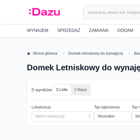
WYNAJEM
SPRZEDAŻ
ZAMIANA
ODDAM
Strona główna
Domek-letniskowy do wynajęcia
Bia
Domek Letniskowy do wynajęc
0 wyników
Lista
Mapa
Lokalizacja
Typ ogłoszenia
Typ 
Ws