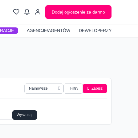
Dodaj ogłoszenie za darmo
GRACJE
AGENCJE/AGENTÓW
DEWELOPERZY
Filtry
Zapisz
Wyszukaj