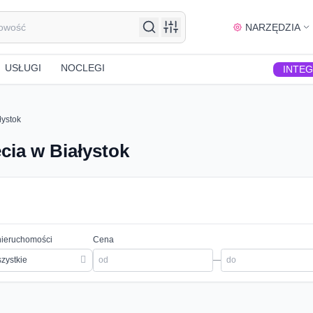
NARZĘDZIA
USŁUGI
NOCLEGI
INTE
łystok
ia w Białystok
nieruchomości
Cena
zystkie
—