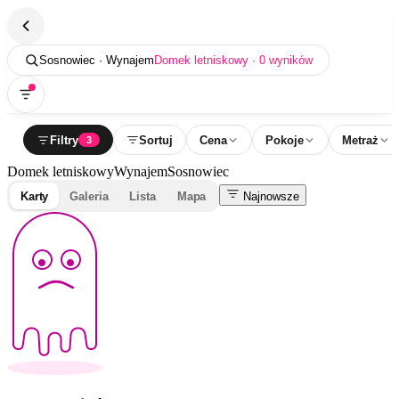
Sosnowiec · Wynajem
Domek letniskowy · 0 wyników
Filtry
Sortuj
Cena
Pokoje
Metraż
3
Domek letniskowy
Wynajem
Sosnowiec
Karty
Galeria
Lista
Mapa
Najnowsze