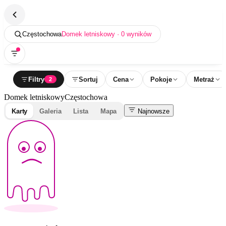
Częstochowa
Domek letniskowy · 0 wyników
Filtry
Sortuj
Cena
Pokoje
Metraż
2
Domek letniskowy
Częstochowa
Karty
Galeria
Lista
Mapa
Najnowsze