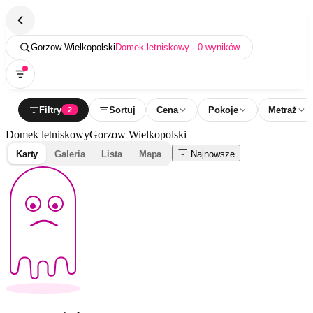
Gorzow Wielkopolski
Domek letniskowy · 0 wyników
Filtry
Sortuj
Cena
Pokoje
Metraż
2
Domek letniskowy
Gorzow Wielkopolski
Karty
Galeria
Lista
Mapa
Najnowsze