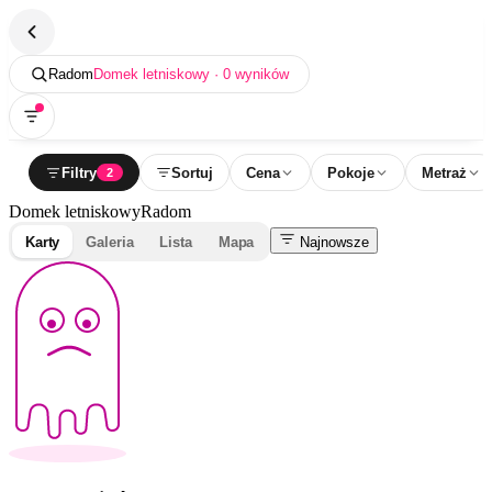
Radom
Domek letniskowy · 0 wyników
Filtry
Sortuj
Cena
Pokoje
Metraż
2
Domek letniskowy
Radom
Karty
Galeria
Lista
Mapa
Najnowsze