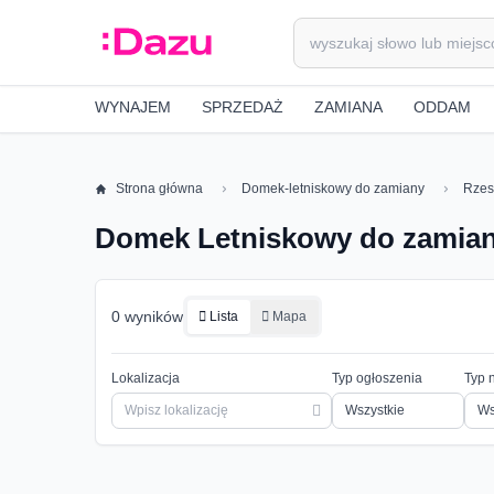
WYNAJEM
SPRZEDAŻ
ZAMIANA
ODDAM
Strona główna
Domek-letniskowy do zamiany
Rze
Domek Letniskowy do zamia
0 wyników
Lista
Mapa
Lokalizacja
Typ ogłoszenia
Typ 
Ws