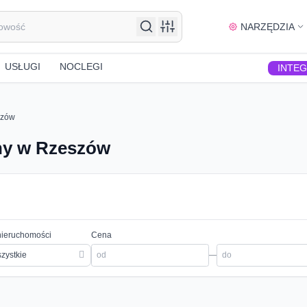
NARZĘDZIA
USŁUGI
NOCLEGI
INTE
szów
ny w Rzeszów
nieruchomości
Cena
zystkie
—