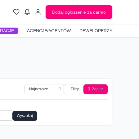
Dodaj ogłoszenie za darmo
GRACJE
AGENCJE/AGENTÓW
DEWELOPERZY
Filtry
Zapisz
Wyszukaj