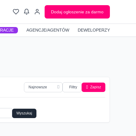
Dodaj ogłoszenie za darmo
GRACJE
AGENCJE/AGENTÓW
DEWELOPERZY
Filtry
Zapisz
Wyszukaj