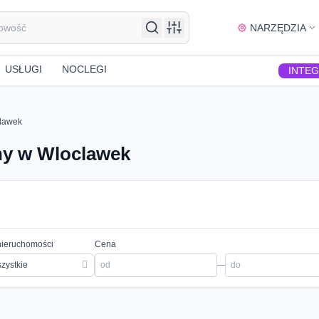
NARZĘDZIA
USŁUGI
NOCLEGI
INTE
lawek
ny w Wloclawek
nieruchomości
Cena
zystkie
—