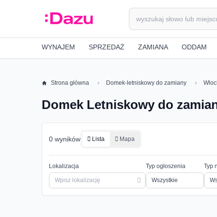
WYNAJEM
SPRZEDAŻ
ZAMIANA
ODDAM
Strona główna
Domek-letniskowy do zamiany
Wloc
Domek Letniskowy do zamia
0 wyników
Lista
Mapa
Lokalizacja
Typ ogłoszenia
Typ 
Ws