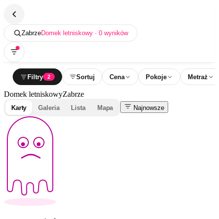
Zabrze
Domek letniskowy · 0 wyników
Filtry
Sortuj
Cena
Pokoje
Metraż
2
Domek letniskowy
Zabrze
Karty
Galeria
Lista
Mapa
Najnowsze