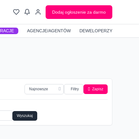
Dodaj ogłoszenie za darmo
GRACJE
AGENCJE/AGENTÓW
DEWELOPERZY
Filtry
Zapisz
Wyszukaj