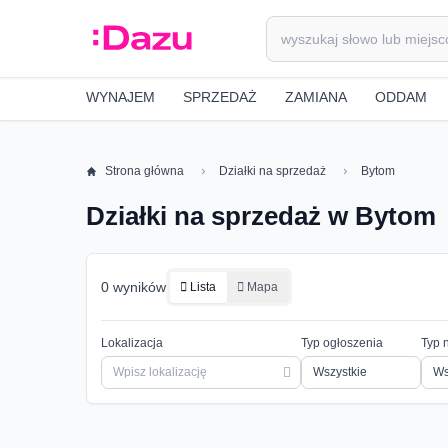
WYNAJEM
SPRZEDAŻ
ZAMIANA
ODDAM
Strona główna
Działki na sprzedaż
Bytom
Działki na sprzedaż w Bytom
0 wyników
Lista
Mapa
Lokalizacja
Typ ogłoszenia
Typ 
Ws