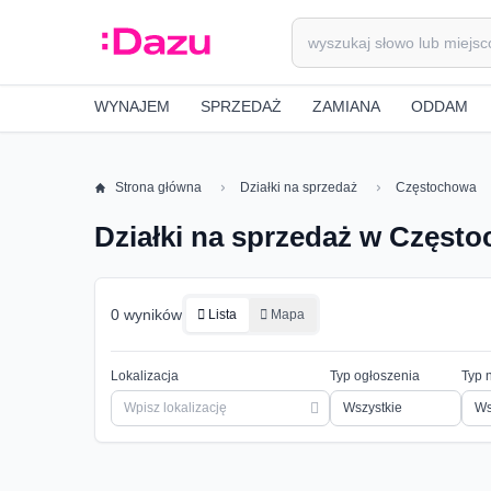
WYNAJEM
SPRZEDAŻ
ZAMIANA
ODDAM
Strona główna
Działki na sprzedaż
Częstochowa
Działki na sprzedaż w Częst
0 wyników
Lista
Mapa
Lokalizacja
Typ ogłoszenia
Typ 
Ws