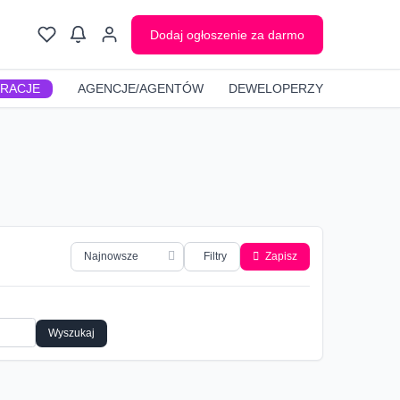
Dodaj ogłoszenie za darmo
GRACJE
AGENCJE/AGENTÓW
DEWELOPERZY
Filtry
Zapisz
Wyszukaj