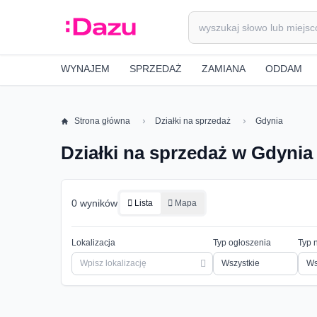
WYNAJEM
SPRZEDAŻ
ZAMIANA
ODDAM
Strona główna
Działki na sprzedaż
Gdynia
Działki na sprzedaż w Gdynia
0 wyników
Lista
Mapa
Lokalizacja
Typ ogłoszenia
Typ 
Ws