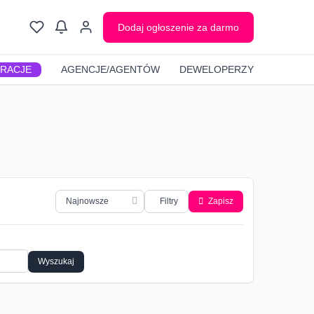
Dodaj ogłoszenie za darmo
GRACJE
AGENCJE/AGENTÓW
DEWELOPERZY
Filtry
Zapisz
Wyszukaj