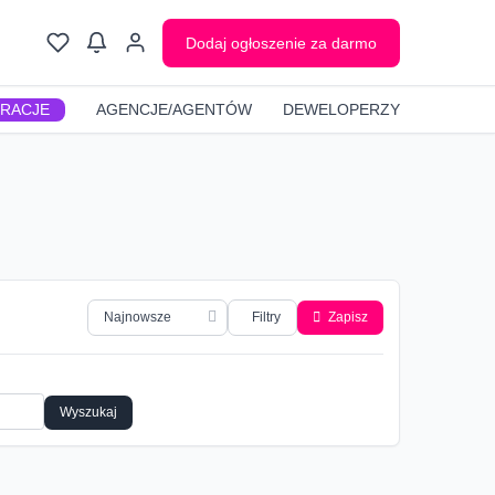
Dodaj ogłoszenie za darmo
GRACJE
AGENCJE/AGENTÓW
DEWELOPERZY
Filtry
Zapisz
Wyszukaj