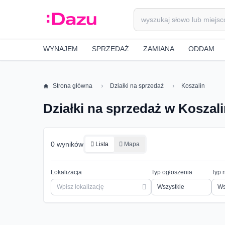
WYNAJEM
SPRZEDAŻ
ZAMIANA
ODDAM
Strona główna
Działki na sprzedaż
Koszalin
Działki na sprzedaż w Koszal
0 wyników
Lista
Mapa
Lokalizacja
Typ ogłoszenia
Typ 
Ws