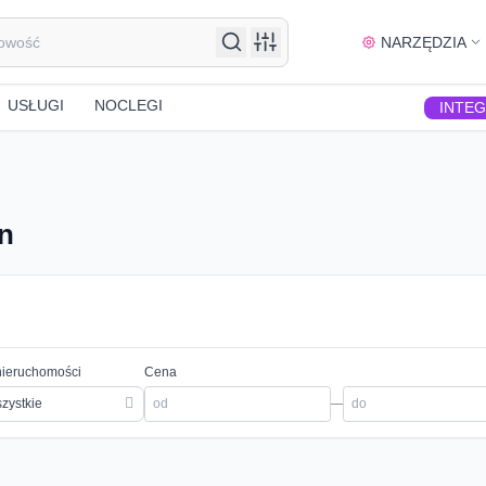
NARZĘDZIA
USŁUGI
NOCLEGI
INTE
in
nieruchomości
Cena
zystkie
—