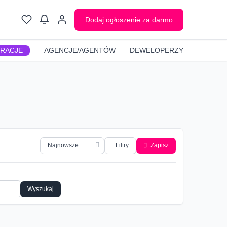
Dodaj ogłoszenie za darmo
GRACJE
AGENCJE/AGENTÓW
DEWELOPERZY
Filtry
Zapisz
Wyszukaj