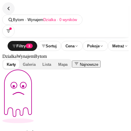
Bytom · Wynajem
Dzialka · 0 wyników
Filtry
Sortuj
Cena
Pokoje
Metraż
3
Dzialka
Wynajem
Bytom
Karty
Galeria
Lista
Mapa
Najnowsze