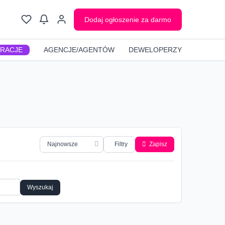
Dodaj ogłoszenie za darmo
GRACJE
AGENCJE/AGENTÓW
DEWELOPERZY
Filtry
Zapisz
Wyszukaj