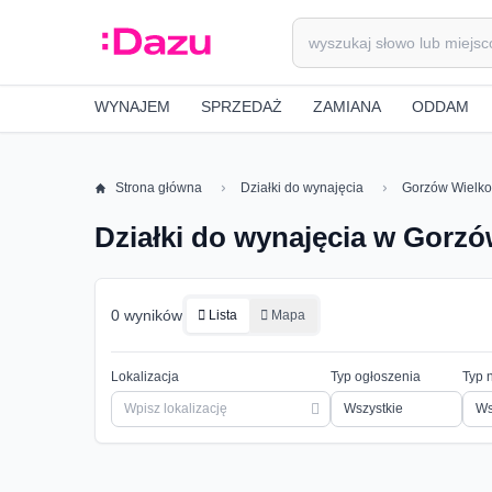
WYNAJEM
SPRZEDAŻ
ZAMIANA
ODDAM
Strona główna
Działki do wynajęcia
Gorzów Wielko
Działki do wynajęcia w Gorzó
0 wyników
Lista
Mapa
Lokalizacja
Typ ogłoszenia
Typ 
Ws