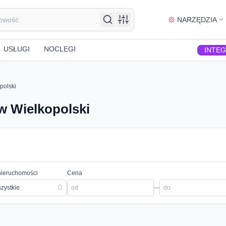
NARZĘDZIA
USŁUGI
NOCLEGI
INTE
polski
w Wielkopolski
nieruchomości
Cena
zystkie
—