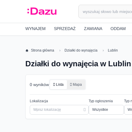
WYNAJEM
SPRZEDAŻ
ZAMIANA
ODDAM
Strona główna
Działki do wynajęcia
Lublin
Działki do wynajęcia w Lublin
0 wyników
Lista
Mapa
Lokalizacja
Typ ogłoszenia
Typ 
Ws