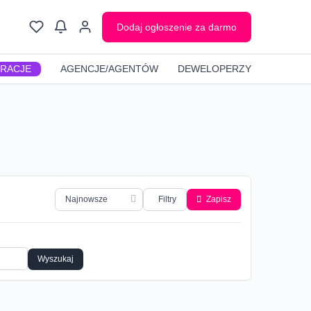
Dodaj ogłoszenie za darmo
GRACJE
AGENCJE/AGENTÓW
DEWELOPERZY
Filtry
Zapisz
Wyszukaj